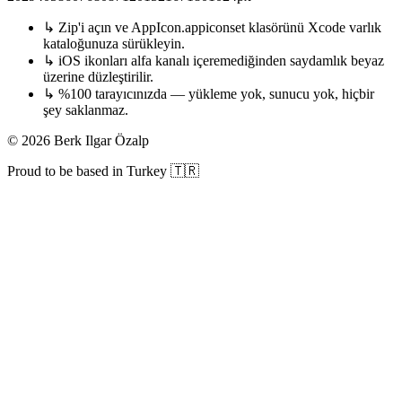
↳
Zip'i açın ve AppIcon.appiconset klasörünü Xcode varlık
kataloğunuza sürükleyin.
↳
iOS ikonları alfa kanalı içeremediğinden saydamlık beyaz
üzerine düzleştirilir.
↳
%100 tarayıcınızda — yükleme yok, sunucu yok, hiçbir
şey saklanmaz.
©
2026
Berk Ilgar Özalp
Proud to be based in Turkey 🇹🇷