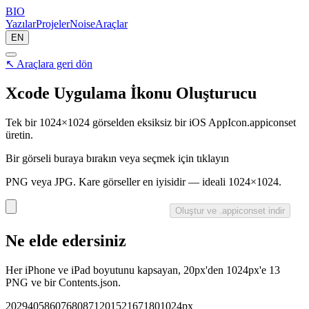
BIO
Yazılar
Projeler
Noise
Araçlar
EN
↖ Araçlara geri dön
Xcode Uygulama İkonu Oluşturucu
Tek bir 1024×1024 görselden eksiksiz bir iOS AppIcon.appiconset
üretin.
Bir görseli buraya bırakın veya seçmek için tıklayın
PNG veya JPG. Kare görseller en iyisidir — ideali 1024×1024.
Oluştur ve .appiconset indir
Ne elde edersiniz
Her iPhone ve iPad boyutunu kapsayan, 20px'den 1024px'e 13
PNG ve bir Contents.json.
20
29
40
58
60
76
80
87
120
152
167
180
1024px