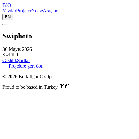
BIO
Yazılar
Projeler
Noise
Araçlar
EN
Swiphoto
30 Mayıs 2026
SwiftUI
Gizlilik
Şartlar
← Projelere geri dön
©
2026
Berk Ilgar Özalp
Proud to be based in Turkey 🇹🇷